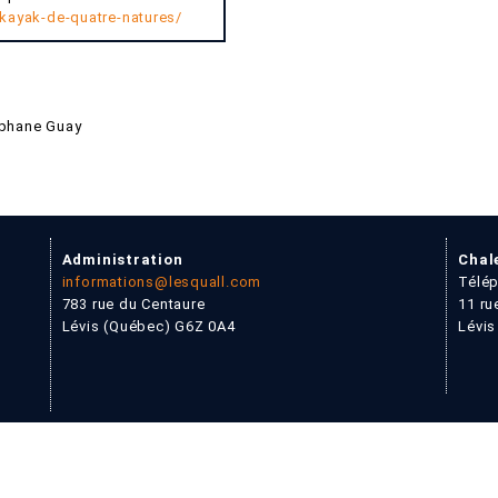
-kayak-de-quatre-natures/
éphane Guay
Administration
Chal
informations@lesquall.com
Télép
783 rue du Centaure
11 ru
Lévis (Québec) G6Z 0A4
Lévis