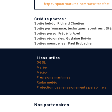
https://quatrenatures.com/activites/festi
Crédits photos :
Sortie hebdo: Richard Chrétien
Sortie performance, techniques, sportives : St
Sorties perso: Frédéric Abel
Sorties régionales: Guylaine Boivin
Sorties mensuelles : Paul Brubacher
Liens utiles
OGSL
Marée
Météo
Prévisions maritimes
Radar météo
Protection des renseignements personnels
Nos partenaires