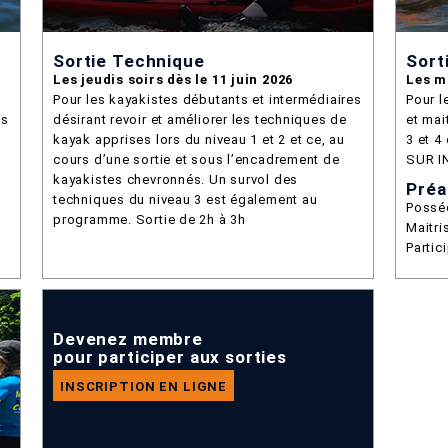
Sortie Technique
Sort
Les jeudis soirs dès le 11 juin 2026
Les ma
Pour les kayakistes débutants et intermédiaires
Pour l
es
désirant revoir et améliorer les techniques de
et mai
kayak apprises lors du niveau 1 et 2 et ce, au
3 et 4
cours d’une sortie et sous l’encadrement de
SUR I
kayakistes chevronnés. Un survol des
Préa
techniques du niveau 3 est également au
Posséd
programme. Sortie de 2h à 3h
Maitri
Partic
Devenez membre
pour participer aux sorties
INSCRIPTION EN LIGNE