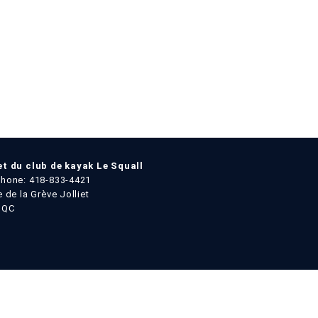
et du club de kayak Le Squall
hone: 418-833-4421
e de la Grève Jolliet
 QC