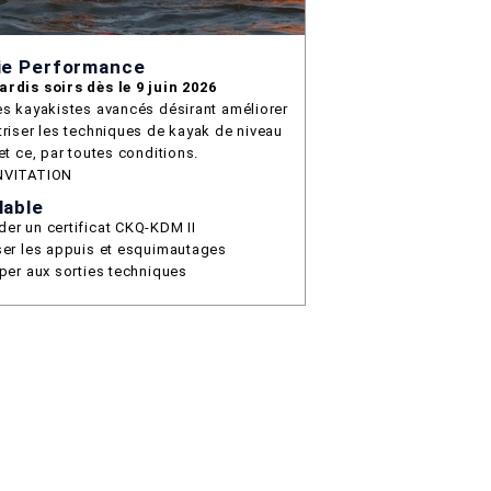
ie Performance
rdis soirs dès le 9 juin 2026
es kayakistes avancés désirant améliorer
triser les techniques de kayak de niveau
 et ce, par toutes conditions.
NVITATION
lable
er un certificat CKQ-KDM II
ser les appuis et esquimautages
iper aux sorties techniques