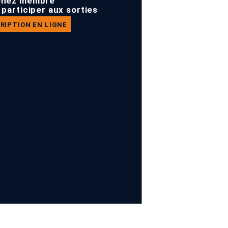
enez membre
 participer aux sorties
RIPTION EN LIGNE